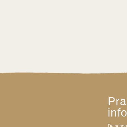
Pra
inf
De schoo