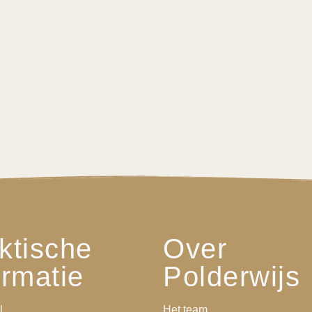
ktische
Over
ormatie
Polderwijs
l
Het team